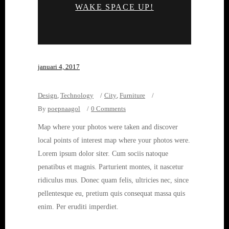
WAKE SPACE UP!
januari 4, 2017
Design
,
Technology
City
,
Furniture
By
poepnaagol
0 Comments
Map where your photos were taken and discover
local points of interest map where your photos were.
Lorem ipsum dolor siter. Cum sociis natoque
penatibus et magnis. Parturient montes, it nascetur
ridiculus mus. Donec quam felis, ultricies nec, since
pellentesque eu, pretium quis consequat massa quis
enim. Per eruditi imperdiet.