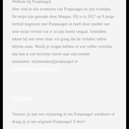
Welkom bij Poepnaagol.
Hier vind je alle avonturen van Poepnaagol en zijn vriendjes.
De strips zijn gemaakt door Morgan. Hij is in 2017 op 9 jarige
leeftijd begonnen met Poepnaagol en heeft door middel van
deze strips verteld wat er in zijn hoofd omgaat. Inmiddels
tekent hij niet meer maar wil graag dat de verhalen online
blijven staan. Mocht je vragen hebben of wat willen vertellen
dan kan je een berichtje sturen naar zijn moeder.
emailadres: mijnmoeder@poepnaagol.nl
mijnmoeder@poepnaagol.nl
Webshop
Verstuur jij met een verjaardag al een Poepnaagol wenskaart of
draag jij al een originele Poepnaagol T-shirt?