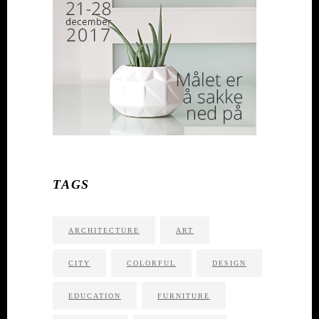
TAGS
ARCHITECTURE
ART
CITY
COLORFUL
DESIGN
EDUCATION
FURNITURE