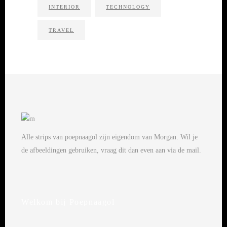
INTERIOR
TECHNOLOGY
TRAVEL
Alle strips van poepnaagol zijn eigendom van Morgan. Wil je
de afbeeldingen gebruiken, vraag dit dan even aan via de mail.
Welkom bij Poepnaagol