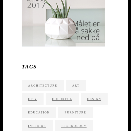
TAGS
ARCHITECTURE
ART
CITY
COLORFUL
DESIGN
EDUCATION
FURNITURE
INTERIOR
TECHNOLOGY