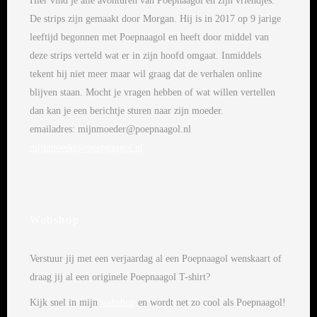
Hier vind je alle avonturen van Poepnaagol en zijn vriendjes.
De strips zijn gemaakt door Morgan. Hij is in 2017 op 9 jarige
leeftijd begonnen met Poepnaagol en heeft door middel van
deze strips verteld wat er in zijn hoofd omgaat. Inmiddels
tekent hij niet meer maar wil graag dat de verhalen online
blijven staan. Mocht je vragen hebben of wat willen vertellen
dan kan je een berichtje sturen naar zijn moeder.
emailadres: mijnmoeder@poepnaagol.nl
mijnmoeder@poepnaagol.nl
Webshop
Verstuur jij met een verjaardag al een Poepnaagol wenskaart of
draag jij al een originele Poepnaagol T-shirt?
Kijk snel in mijn
webshop
en wordt net zo cool als Poepnaagol!