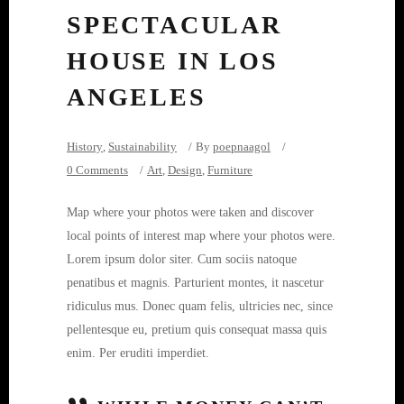
SPECTACULAR
HOUSE IN LOS
ANGELES
History
,
Sustainability
By
poepnaagol
0 Comments
Art
,
Design
,
Furniture
Map where your photos were taken and discover
local points of interest map where your photos were.
Lorem ipsum dolor siter. Cum sociis natoque
penatibus et magnis. Parturient montes, it nascetur
ridiculus mus. Donec quam felis, ultricies nec, since
pellentesque eu, pretium quis consequat massa quis
enim. Per eruditi imperdiet.