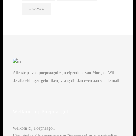
TRAVEL
Alle strips van poepnaagol zijn eigendom van Morgan. Wil je
de afbeeldingen gebruiken, vraag dit dan even aan via de mail.
Welkom bij Poepnaagol
Welkom bij Poepnaagol.