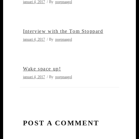
januari 4, 2017
By
poepnaagol
Interview with the Tom Stoppard
januari 4, 2017
By
poepnaagol
Wake space up!
januari 4, 2017
By
poepnaagol
POST A COMMENT