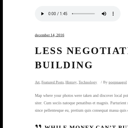
december 14, 2016
LESS NEGOTIAT
BUILDING
Art
,
Featured Posts
,
History
,
Technology
By
poepnaagol
Map where your photos were taken and discover local po
siter. Cum sociis natoque penatibus et magnis. Parturient 
since pellentesque eu, pretium quis consequat massa quis 
WHILE MONEY CAN’T BUY