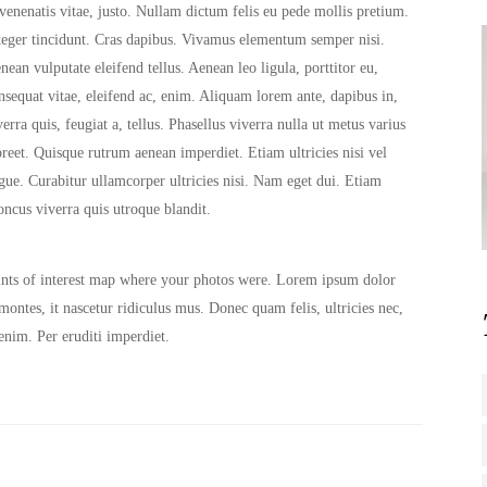
 venenatis vitae, justo. Nullam dictum felis eu pede mollis pretium.
teger tincidunt. Cras dapibus. Vivamus elementum semper nisi.
nean vulputate eleifend tellus. Aenean leo ligula, porttitor eu,
nsequat vitae, eleifend ac, enim. Aliquam lorem ante, dapibus in,
verra quis, feugiat a, tellus. Phasellus viverra nulla ut metus varius
oreet. Quisque rutrum aenean imperdiet. Etiam ultricies nisi vel
gue. Curabitur ullamcorper ultricies nisi. Nam eget dui. Etiam
oncus viverra quis utroque blandit.
ints of interest map where your photos were. Lorem ipsum dolor
montes, it nascetur ridiculus mus. Donec quam felis, ultricies nec,
enim. Per eruditi imperdiet.