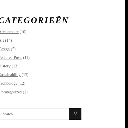
CATEGORIEËN
Architecture
(10)
Art
(14)
Design
(5)
Featured Posts
(11)
History
(13)
Sustainability
(13)
Technology
(12)
Uncategorized
(2)
Search
or: