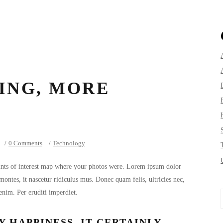
ING, MORE
0 Comments
Technology
ints of interest map where your photos were. Lorem ipsum dolor
montes, it nascetur ridiculus mus. Donec quam felis, ultricies nec,
enim. Per eruditi imperdiet.
f
 HAPPINESS, IT CERTAINLY