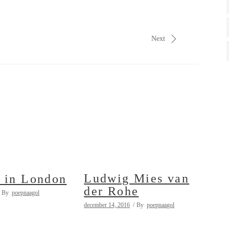
Next
Ludwig Mies van
 in London
der Rohe
By
poepnaagol
december 14, 2016
By
poepnaagol