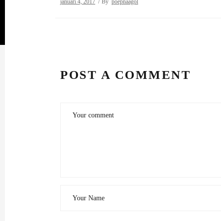
januari 4, 2017
By
poepnaagol
POST A COMMENT
Alle strips van poepnaagol zijn eigendom van Morgan.
Wil je de afbeeldingen gebruiken, vraag dit dan even
aan via de mail.