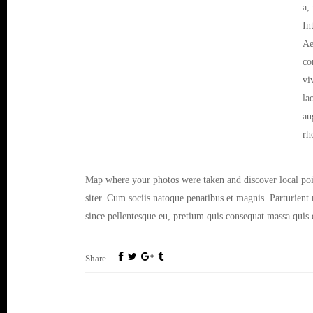
a,
In
Ae
co
vi
la
au
rh
Map where your photos were taken and discover local po
siter. Cum sociis natoque penatibus et magnis. Parturient 
since pellentesque eu, pretium quis consequat massa quis 
Share