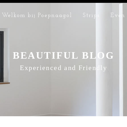
Welkom bij Poepnaagol
Strips
Even 
BEAUTIFUL BLOG
Experienced and Friendly