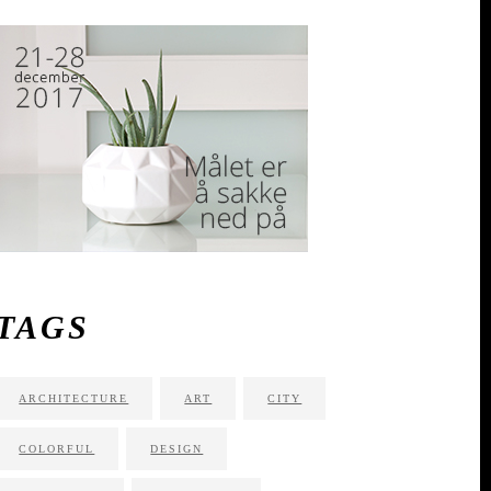
TAGS
ARCHITECTURE
ART
CITY
COLORFUL
DESIGN