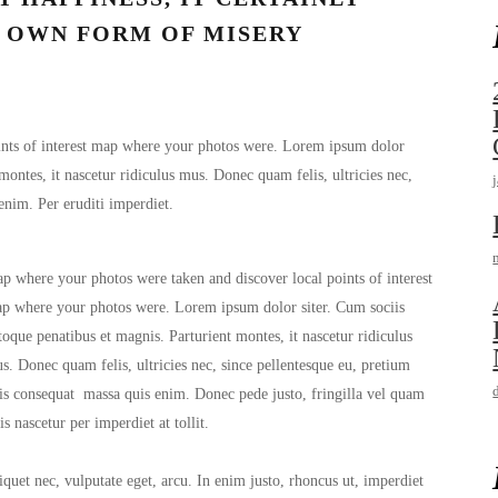
 OWN FORM OF MISERY
ints of interest map where your photos were. Lorem ipsum dolor
montes, it nascetur ridiculus mus. Donec quam felis, ultricies nec,
enim. Per eruditi imperdiet.
p where your photos were taken and discover local points of interest
p where your photos were. Lorem ipsum dolor siter. Cum sociis
toque penatibus et magnis. Parturient montes, it nascetur ridiculus
s. Donec quam felis, ultricies nec, since pellentesque eu, pretium
is consequat massa quis enim. Donec pede justo, fringilla vel quam
lis nascetur per imperdiet at tollit.
iquet nec, vulputate eget, arcu. In enim justo, rhoncus ut, imperdiet