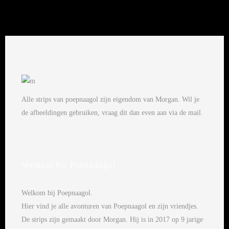
Alle strips van poepnaagol zijn eigendom van Morgan. Wil je
de afbeeldingen gebruiken, vraag dit dan even aan via de mail.
Welkom bij Poepnaagol
Welkom bij Poepnaagol.
Hier vind je alle avonturen van Poepnaagol en zijn vriendjes.
De strips zijn gemaakt door Morgan. Hij is in 2017 op 9 jarige