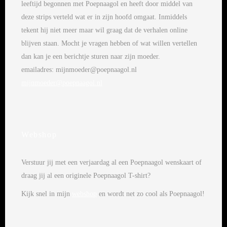
leeftijd begonnen met Poepnaagol en heeft door middel van
deze strips verteld wat er in zijn hoofd omgaat. Inmiddels
tekent hij niet meer maar wil graag dat de verhalen online
blijven staan. Mocht je vragen hebben of wat willen vertellen
dan kan je een berichtje sturen naar zijn moeder.
emailadres: mijnmoeder@poepnaagol.nl
mijnmoeder@poepnaagol.nl
Webshop
Verstuur jij met een verjaardag al een Poepnaagol wenskaart of
draag jij al een originele Poepnaagol T-shirt?
Kijk snel in mijn
webshop
en wordt net zo cool als Poepnaagol!