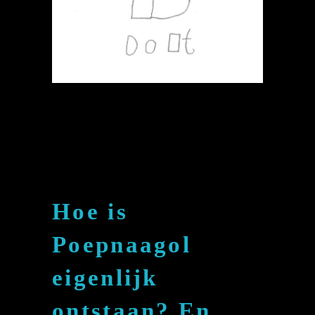
POEPNAAGOL
24
Hoe is
Poepnaagol
eigenlijk
ontstaan? En