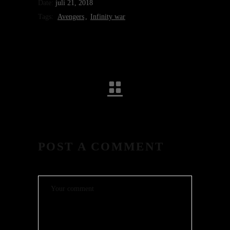
Date:
juli 21, 2018
Tags:
Avengers
Infinity war
POST A COMMENT