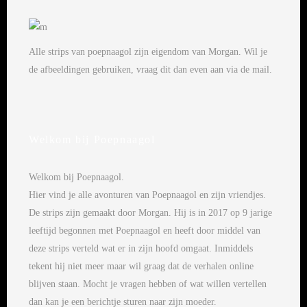
Alle strips van poepnaagol zijn eigendom van Morgan. Wil je
de afbeeldingen gebruiken, vraag dit dan even aan via de mail.
Welkom bij Poepnaagol
Welkom bij Poepnaagol.
Hier vind je alle avonturen van Poepnaagol en zijn vriendjes.
De strips zijn gemaakt door Morgan. Hij is in 2017 op 9 jarige
leeftijd begonnen met Poepnaagol en heeft door middel van
deze strips verteld wat er in zijn hoofd omgaat. Inmiddels
tekent hij niet meer maar wil graag dat de verhalen online
blijven staan. Mocht je vragen hebben of wat willen vertellen
dan kan je een berichtje sturen naar zijn moeder.