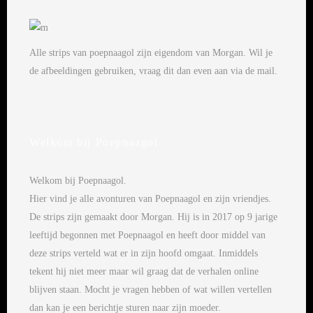
Alle strips van poepnaagol zijn eigendom van Morgan. Wil je
de afbeeldingen gebruiken, vraag dit dan even aan via de mail.
Welkom bij Poepnaagol
Welkom bij Poepnaagol.
Hier vind je alle avonturen van Poepnaagol en zijn vriendjes.
De strips zijn gemaakt door Morgan. Hij is in 2017 op 9 jarige
leeftijd begonnen met Poepnaagol en heeft door middel van
deze strips verteld wat er in zijn hoofd omgaat. Inmiddels
tekent hij niet meer maar wil graag dat de verhalen online
blijven staan. Mocht je vragen hebben of wat willen vertellen
dan kan je een berichtje sturen naar zijn moeder.