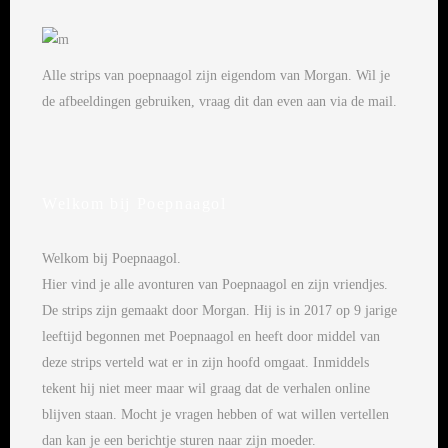
Alle strips van poepnaagol zijn eigendom van Morgan. Wil je
de afbeeldingen gebruiken, vraag dit dan even aan via de mail.
Welkom bij Poepnaagol
Welkom bij Poepnaagol.
Hier vind je alle avonturen van Poepnaagol en zijn vriendjes.
De strips zijn gemaakt door Morgan. Hij is in 2017 op 9 jarige
leeftijd begonnen met Poepnaagol en heeft door middel van
deze strips verteld wat er in zijn hoofd omgaat. Inmiddels
tekent hij niet meer maar wil graag dat de verhalen online
blijven staan. Mocht je vragen hebben of wat willen vertellen
dan kan je een berichtje sturen naar zijn moeder.