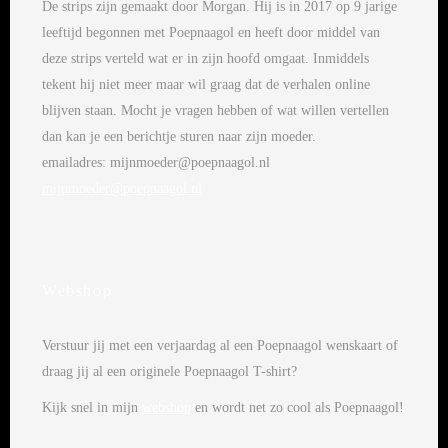
De strips zijn gemaakt door Morgan. Hij is in 2017 op 9 jarige
leeftijd begonnen met Poepnaagol en heeft door middel van
deze strips verteld wat er in zijn hoofd omgaat. Inmiddels
tekent hij niet meer maar wil graag dat de verhalen online
blijven staan. Mocht je vragen hebben of wat willen vertellen
dan kan je een berichtje sturen naar zijn moeder.
emailadres: mijnmoeder@poepnaagol.nl
mijnmoeder@poepnaagol.nl
Webshop
Verstuur jij met een verjaardag al een Poepnaagol wenskaart of
draag jij al een originele Poepnaagol T-shirt?
Kijk snel in mijn
webshop
en wordt net zo cool als Poepnaagol!