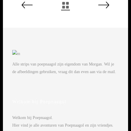
Alle strips van poepnaagol zijn eigendom van Morgan. Wil je
de afbeeldingen gebruiken, vraag dit dan even aan via de mail.
Welkom bij Poepnaagol
Welkom bij Poepnaagol.
Hier vind je alle avonturen van Poepnaagol en zijn vriendjes.