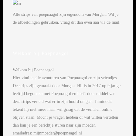
Alle strips van poepnaagol zijn eigendom van Morgan. Wil je
de afbeeldingen gebruiken, vraag dit dan even aan via de mail.
Welkom bij Poepnaagol
Welkom bij Poepnaagol.
Hier vind je alle avonturen van Poepnaagol en zijn vriendjes.
De strips zijn gemaakt door Morgan. Hij is in 2017 op 9 jarige
leeftijd begonnen met Poepnaagol en heeft door middel van
deze strips verteld wat er in zijn hoofd omgaat. Inmiddels
tekent hij niet meer maar wil graag dat de verhalen online
blijven staan. Mocht je vragen hebben of wat willen vertellen
dan kan je een berichtje sturen naar zijn moeder.
emailadres: mijnmoeder@poepnaagol.nl