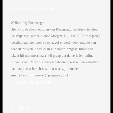
Welkom bij Poepnaagol
Welkom bij Poepnaagol.
Hier vind je alle avonturen van Poepnaagol en zijn vriendjes.
De strips zijn gemaakt door Morgan. Hij is in 2017 op 9 jarige
leeftijd begonnen met Poepnaagol en heeft door middel van
deze strips verteld wat er in zijn hoofd omgaat. Inmiddels
tekent hij niet meer maar wil graag dat de verhalen online
blijven staan. Mocht je vragen hebben of wat willen vertellen
dan kan je een berichtje sturen naar zijn moeder.
emailadres: mijnmoeder@poepnaagol.nl
mijnmoeder@poepnaagol.nl
Webshop