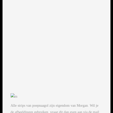
Hluk.
Alle strips van poepnaagol zijn eigendom van Morgan. Wil je
de afbeeldingen gebruiken, vraag dit dan even aan via de mail.