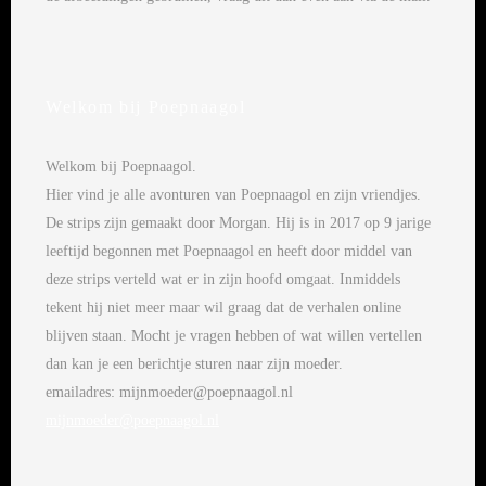
Welkom bij Poepnaagol
Welkom bij Poepnaagol.
Hier vind je alle avonturen van Poepnaagol en zijn vriendjes.
De strips zijn gemaakt door Morgan. Hij is in 2017 op 9 jarige
leeftijd begonnen met Poepnaagol en heeft door middel van
deze strips verteld wat er in zijn hoofd omgaat. Inmiddels
tekent hij niet meer maar wil graag dat de verhalen online
blijven staan. Mocht je vragen hebben of wat willen vertellen
dan kan je een berichtje sturen naar zijn moeder.
emailadres: mijnmoeder@poepnaagol.nl
mijnmoeder@poepnaagol.nl