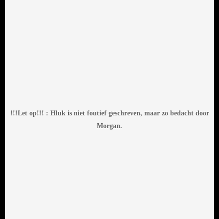
Extra scene. Thor en Hluk (nog
steeds met duct tape op zijn
mond) zitten op een bankje in
het park en vragen zich af
waarom ze niet in de film ``Civil
War`` zitten.
!!!Let op!!! : Hluk is niet foutief geschreven, maar zo bedacht door
Morgan.