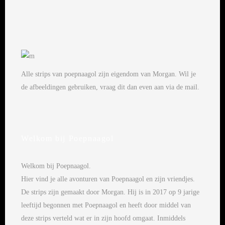
Alle strips van poepnaagol zijn eigendom van Morgan. Wil je
de afbeeldingen gebruiken, vraag dit dan even aan via de mail.
Welkom bij Poepnaagol
Welkom bij Poepnaagol.
Hier vind je alle avonturen van Poepnaagol en zijn vriendjes.
De strips zijn gemaakt door Morgan. Hij is in 2017 op 9 jarige
leeftijd begonnen met Poepnaagol en heeft door middel van
deze strips verteld wat er in zijn hoofd omgaat. Inmiddels