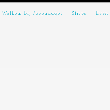
Welkom bij Poepnaagol
Strips
Even 