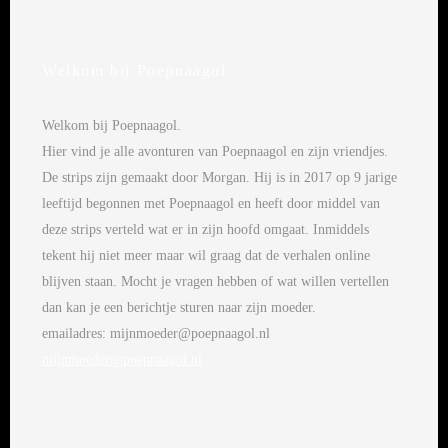
Welkom bij Poepnaagol
Welkom bij Poepnaagol.
Hier vind je alle avonturen van Poepnaagol en zijn vriendjes.
De strips zijn gemaakt door Morgan. Hij is in 2017 op 9 jarige
leeftijd begonnen met Poepnaagol en heeft door middel van
deze strips verteld wat er in zijn hoofd omgaat. Inmiddels
tekent hij niet meer maar wil graag dat de verhalen online
blijven staan. Mocht je vragen hebben of wat willen vertellen
dan kan je een berichtje sturen naar zijn moeder.
emailadres: mijnmoeder@poepnaagol.nl
mijnmoeder@poepnaagol.nl