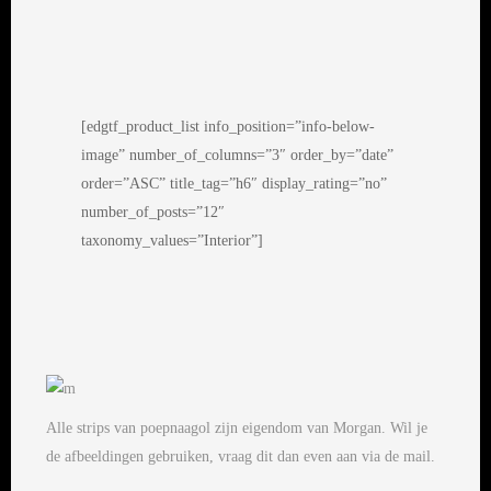
[edgtf_product_list info_position=”info-below-
image” number_of_columns=”3″ order_by=”date”
order=”ASC” title_tag=”h6″ display_rating=”no”
number_of_posts=”12″
taxonomy_values=”Interior”]
Alle strips van poepnaagol zijn eigendom van Morgan. Wil je
de afbeeldingen gebruiken, vraag dit dan even aan via de mail.